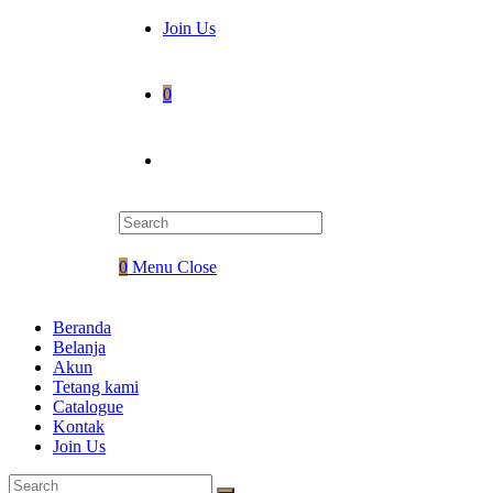
Join Us
0
Toggle
website
0
Menu
Close
search
Beranda
Belanja
Akun
Tetang kami
Catalogue
Kontak
Join Us