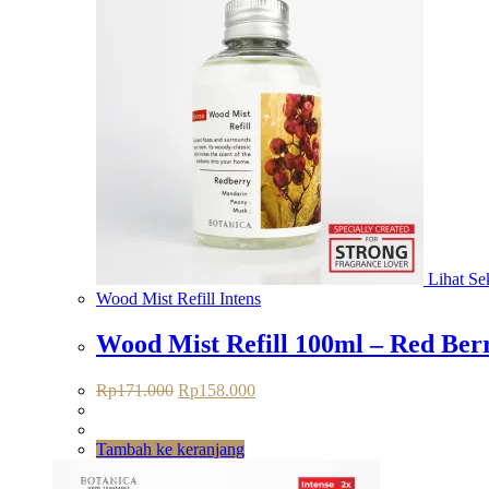
Lihat Sek
Wood Mist Refill Intens
Wood Mist Refill 100ml – Red Ber
Harga
Harga
Rp
171.000
Rp
158.000
aslinya
saat
adalah:
ini
Rp171.000.
adalah:
Tambah ke keranjang
Rp158.000.