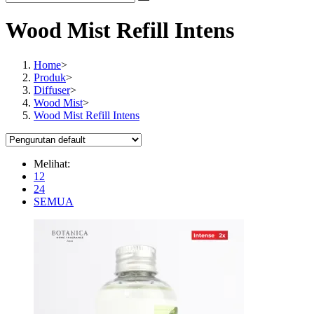
Wood Mist Refill Intens
Home
>
Produk
>
Diffuser
>
Wood Mist
>
Wood Mist Refill Intens
Melihat:
12
24
SEMUA