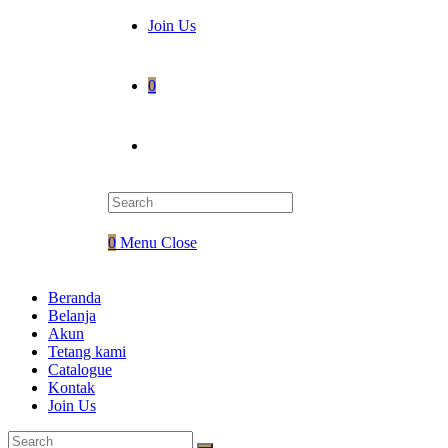
Join Us
0
Toggle
website
0
Menu
Close
search
Beranda
Belanja
Akun
Tetang kami
Catalogue
Kontak
Join Us