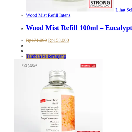
Lihat Sek
Wood Mist Refill Intens
Wood Mist Refill 100ml – Eucalyp
Harga
Harga
Rp
171.000
Rp
158.000
aslinya
saat
adalah:
ini
Rp171.000.
adalah:
Tambah ke keranjang
Rp158.000.