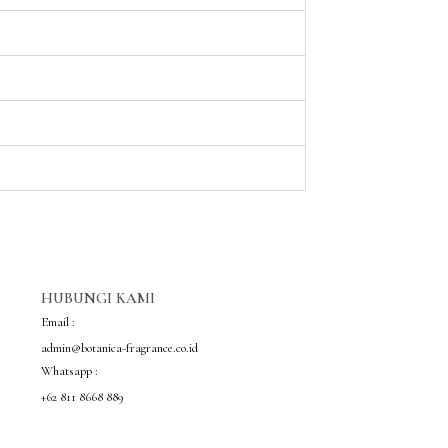
HUBUNGI KAMI
Email :
admin@botanica-fragrance.co.id
Whatsapp :
+62 811 8668 889