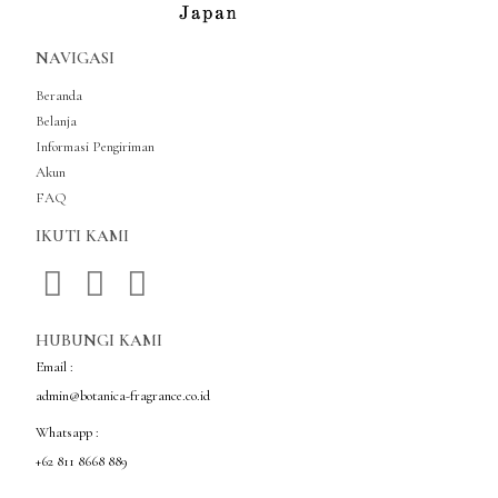
NAVIGASI
Beranda
Belanja
Informasi Pengiriman
Akun
FAQ
IKUTI KAMI
HUBUNGI KAMI
Email :
admin@botanica-fragrance.co.id
Whatsapp :
+62 811 8668 889