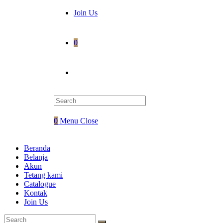
Join Us
0
Toggle
website
0
Menu
Close
search
Beranda
Belanja
Akun
Tetang kami
Catalogue
Kontak
Join Us