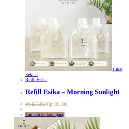
Lihat
Sekilas
Refill Esika
Refill Esika – Morning Sunlight
Harga
Harga
Rp
427.350
Rp
405.000
aslinya
saat
adalah:
ini
Tambah ke keranjang
Rp427.350.
adalah:
Rp405.000.