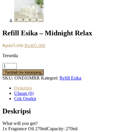
Refill Esika – Midnight Relax
Harga
Harga
Rp
427.350
Rp
405.000
aslinya
saat
Tersedia
adalah:
ini
Rp427.350.
adalah:
Kuantitas
Rp405.000.
Refill
Tambah ke keranjang
Esika
SKU:
ONE01MRR
Kategori:
Refill Esika
-
Midnight
Deskripsi
Relax
Ulasan (0)
Cek Ongkir
Deskripsi
What will you get?
1x Fragrance Oil 270mlCapacity: 270ml